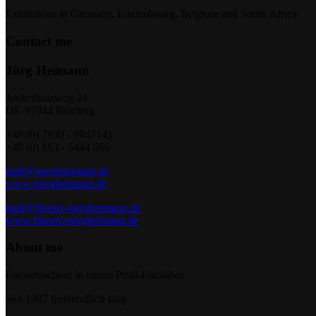
Exhibitions in Germany, Luxembourg, Belgium and South Africa
Contact me
Jörg Heimann
Junkerholzweg 24
DE-97944 Boxberg
+49 (0) 7930 - 9947141
+49 (0) 163 - 5444 066
mail@joergheimann.de
www.joergheimann.de
mail@fineart-joergheimann.de
www.fineart-joergheimann.de
About me
Fotoretuscheur in einem Profi-Fotolabor
Seit 1987 freiberuflich tätig