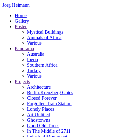
Jörg Heimann
Home
Gallery
Poster
Mystical Buildings
Animals of Africa
Various
Panorama
Australia
Iberia
Southern Africa
Turkey
Various
Projects
Architecture
Berlin-Kreuzberg Gates
Closed Forever
Forgotten Train Station
Lonely Places
Art Untitled
Ghosttowns
Good Old Times
In The Middle of 2711
Industrial Monument