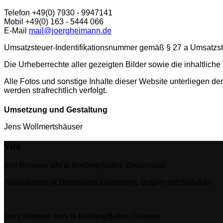
Telefon +49(0) 7930 - 9947141
Mobil +49(0) 163 - 5444 066
E-Mail
mail@joergheimann.de
Umsatzsteuer-Indentifikationsnummer gemäß § 27 a Umsatzs
Die Urheberrechte aller gezeigten Bilder sowie die inhaltlic
Alle Fotos und sonstige Inhalte dieser Website unterliegen 
werden strafrechtlich verfolgt.
Umsetzung und Gestaltung
Jens Wollmertshäuser
Vita
Jörg Heimann lebt in Boxberg/Baden, Deutschland.
Ausstellungen in Deutschland Luxemburg, Belgien und Südafrika
Joerg Heimann lives in Boxberg/Baden, Germany.