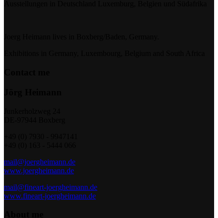
Ausstellungen in Deutschland Luxemburg, Belgien und Südafrika
Joerg Heimann lives in Boxberg/Baden, Germany.
Exhibitions in Germany, Luxembourg, Belgium and South Africa
Contact me
Jörg Heimann
Junkerholzweg 24
DE-97944 Boxberg
+49 (0) 7930 - 9947141
+49 (0) 163 - 5444 066
mail@joergheimann.de
www.joergheimann.de
mail@fineart-joergheimann.de
www.fineart-joergheimann.de
About me