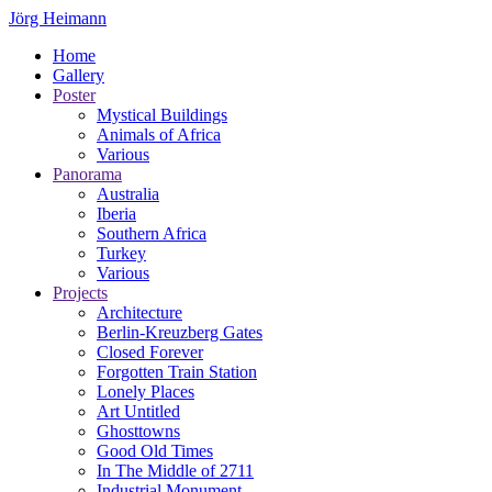
Jörg Heimann
Home
Gallery
Poster
Mystical Buildings
Animals of Africa
Various
Panorama
Australia
Iberia
Southern Africa
Turkey
Various
Projects
Architecture
Berlin-Kreuzberg Gates
Closed Forever
Forgotten Train Station
Lonely Places
Art Untitled
Ghosttowns
Good Old Times
In The Middle of 2711
Industrial Monument